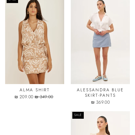
ALMA SHIRT
ALESSANDRA BLUE
SKIRT-PANTS
Sale
Regular
209.00 ₪
349.00 ₪
price
price
369.00 ₪
SALE