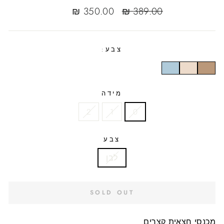
Sale
Regular
350.00 ₪
389.00 ₪
sale
price
price
צבע:
מידה
2
1
0
צבע
לבן
SOLD OUT
מכנסי חצאית קצרים