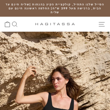
Ski
הסייל שלנו התחיל, קולקציית הקיץ בהנחות |שליח חינם עד
t
הבית, ברכישה מעל 399 ש"ח| החלפה ראשונה חינם עם
Pause
conten
שליח
slideshow
SITE NAVIGATION
חיפוש
RT