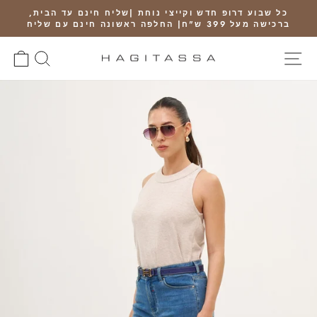
Ski
כל שבוע דרופ חדש וקייצי נוחת |שליח חינם עד הבית,
t
ברכישה מעל 399 ש"ח| החלפה ראשונה חינם עם שליח
Pause
conten
slideshow
SITE NAVIGATION
חיפוש
RT