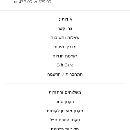
Sale
Regular
price
price
479.00 ₪
599.00 ₪
price
price
אודותינו
צרי קשר
שאלות ותשובות
מדריך מידות
רשימת חנויות
Gift Card
התחברות / הרשמה
משלוחים והחזרות
תקנון אתר
תקנון מועדון לקוחות
תקנון הטבת סייל
מדיניות פרטיות