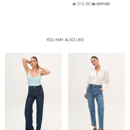
Sale
Regular
215.00 ₪
269.00 ₪
price
price
YOU MAY ALSO LIKE