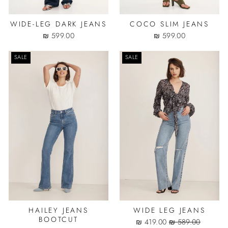
WIDE-LEG DARK JEANS
COCO SLIM JEANS
599.00 ₪
599.00 ₪
SALE
SALE
HAILEY JEANS
WIDE LEG JEANS
BOOTCUT
Sale
Regular
419.00 ₪
589.00 ₪