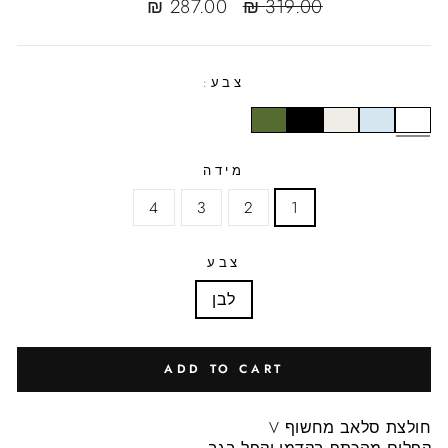
Sale
Regular
287.00 ₪
319.00 ₪
sale
price
price
צבע:
מידה
4
3
2
1
צבע
לבן
ADD TO CART
חולצת סלאב מחשוף V