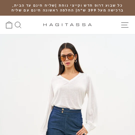
Ski
כל שבוע דרופ חדש וקייצי נוחת |שליח חינם עד הבית,
t
ברכישה מעל 399 ש"ח| החלפה ראשונה חינם עם שליח
Pause
conten
slideshow
SITE NAVIGATION
חיפוש
RT