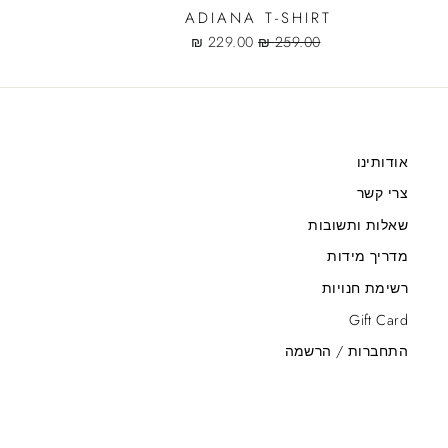
ADIANA T-SHIRT
r
Sale
Regular
229.00 ₪
259.00 ₪
e
price
price
אודותינו
צרי קשר
שאלות ותשובות
מדריך מידות
רשימת חנויות
Gift Card
התחברות / הרשמה