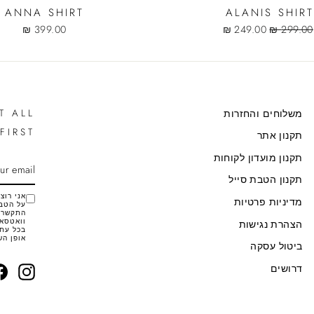
ANNA SHIRT
ALANIS SHIRT
Sale
Regula
399.00 ₪
249.00 ₪
299.00 ₪
price
pric
T ALL
משלוחים והחזרות
FIRST
תקנון אתר
תקנון מועדון לקוחות
SCRIBE
ENTER
YOUR
תקנון הטבת סייל
EMAIL
מדיניות פרטיות
על הטבו
התקשרות
וואטסאפ
הצהרת נגישות
בכל עת 
אופן הש
ביטול עסקה
דרושים
agram