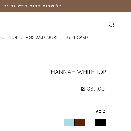
Ski
כל שבוע דרופ חדש וקייצי נוחת |שליח חי
t
conten
חיפוש
SHOES, BAGS AND MORE
GIFT CARD
HANNAH WHITE TOP
Regular
389.00 ₪
price
צבע: