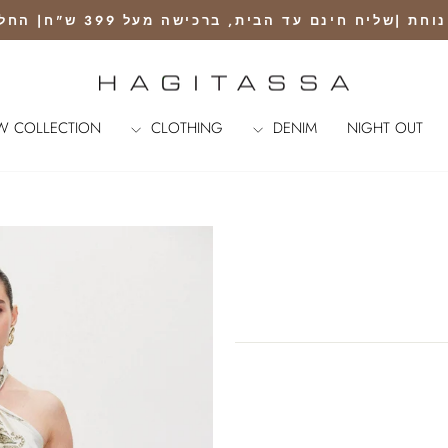
נם עד הבית, ברכישה מעל 399 ש"ח| החלפה ראשונה חינם עם שליח
Pause
slideshow
W COLLECTION
CLOTHING
DENIM
NIGHT OUT