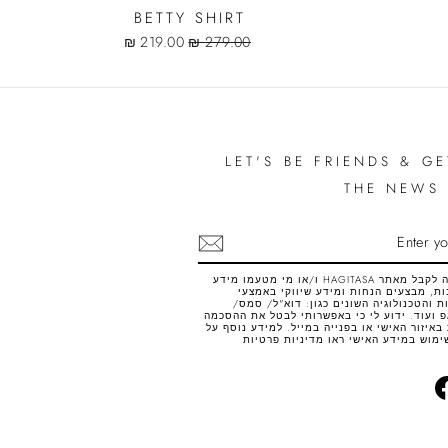
BETTY SHIRT
Sale
Regular
219.00 ₪
279.00 ₪
price
price
LET'S BE FRIENDS & GE
THE NEWS 
SUB
אני רוצה לקבל מאתר HAGITASA ו/או מי מטעמו מידע
ת, מבצעים הנחות ומידע שיווקי באמצעי
 והטכנולוגיה השונים כגון: דוא"ל/ סמס/
 ועוד. ידוע לי כי באפשרותי לבטל את ההסכמה
באיזור האישי או בפנייה במייל. למידע נוסף על
ימוש במידע האישי ראו
מדיניות פרטיות
Facebook
Inst