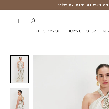
CART
כניסה לחשבון
UP TO 70% OFF
TOP'S UP TO 189
NE