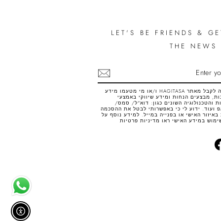
LET'S BE FRIENDS & GE
THE NEWS 
SUB
אני רוצה לקבל מאתר HAGITASA ו/או מי מטעמו מידע
ת, מבצעים הנחות ומידע שיווקי באמצעי
 והטכנולוגיה השונים כגון: דוא"ל/ סמס/
 ועוד. ידוע לי כי באפשרותי לבטל את ההסכמה
באיזור האישי או בפנייה במייל. למידע נוסף על
ימוש במידע האישי ראו
מדיניות פרטיות
Facebook
Inst
אפשר 