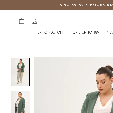
CART
כניסה לחשבון
UP TO 70% OFF
TOP'S UP TO 189
NE