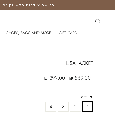
Ski
כל שבוע דרופ חדש וקייצי נוחת |שליח חי
t
conten
חיפוש
SHOES, BAGS AND MORE
GIFT CARD
LISA JACKET
Sale
Regular
399.00 ₪
569.00 ₪
sale
price
price
מידה
4
3
2
1