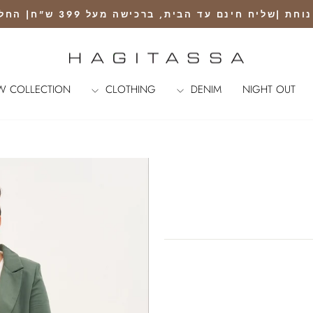
נם עד הבית, ברכישה מעל 399 ש"ח| החלפה ראשונה חינם עם שליח
Pause
slideshow
W COLLECTION
CLOTHING
DENIM
NIGHT OUT