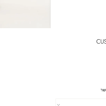
CU
שר