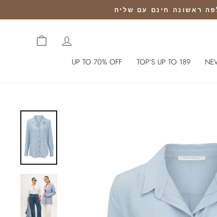
CART
כניסה לחשבון
UP TO 70% OFF
TOP'S UP TO 189
NE