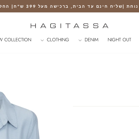
נם עד הבית, ברכישה מעל 399 ש"ח| החלפה ראשונה חינם עם שליח
Pause
slideshow
W COLLECTION
CLOTHING
DENIM
NIGHT OUT