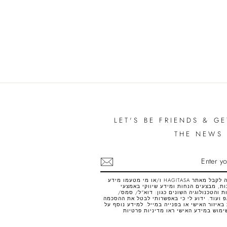
LET'S BE FRIENDS & GE
THE NEWS 
SUB
אני רוצה לקבל מאתר HAGITASA ו/או מי מטעמו מידע
ת, מבצעים הנחות ומידע שיווקי באמצעי
 והטכנולוגיה השונים כגון: דוא"ל/ סמס/
 ועוד. ידוע לי כי באפשרותי לבטל את ההסכמה
באיזור האישי או בפנייה במייל. למידע נוסף על
ימוש במידע האישי ראו
מדיניות פרטיות