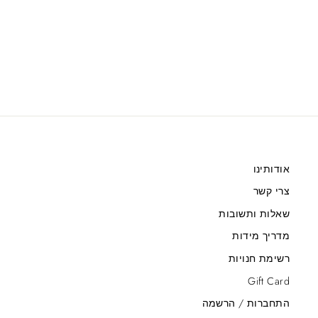
MAEVE SKY SHIRT
Sale
Regular
295.00 ₪
369.00 ₪
price
price
אודותינו
צרי קשר
שאלות ותשובות
מדריך מידות
רשימת חנויות
Gift Card
התחברות / הרשמה