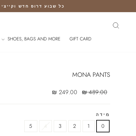
Ski
כל שבוע דרופ חדש וקייצי נוחת |שליח חי
t
conten
חיפוש
SHOES, BAGS AND MORE
GIFT CARD
MONA PANTS
Sale
Regular
249.00 ₪
489.00 ₪
sale
price
price
מידה
5
4
3
2
1
0