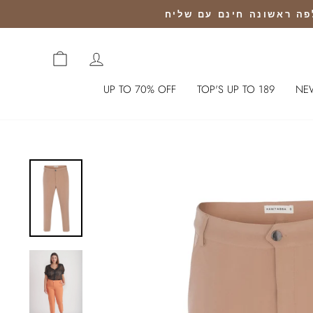
CART
כניסה לחשבון
UP TO 70% OFF
TOP'S UP TO 189
NE