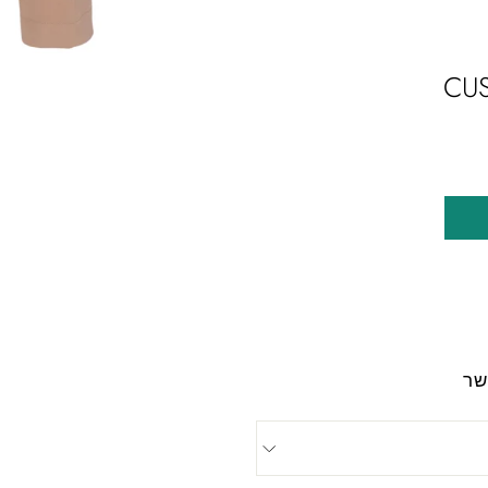
CU
שר