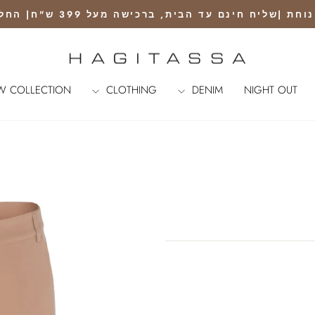
נם עד הבית, ברכישה מעל 399 ש"ח| החלפה ראשונה חינם עם שליח
Pause
slideshow
W COLLECTION
CLOTHING
DENIM
NIGHT OUT