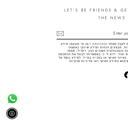
LET'S BE FRIENDS & GE
THE NEWS 
SUB
אני רוצה לקבל מאתר HAGITASA ו/או מי מטעמו מידע
ת, מבצעים הנחות ומידע שיווקי באמצעי
 והטכנולוגיה השונים כגון: דוא"ל/ סמס/
 ועוד. ידוע לי כי באפשרותי לבטל את ההסכמה
באיזור האישי או בפנייה במייל. למידע נוסף על
ימוש במידע האישי ראו
מדיניות פרטיות
Facebook
Inst
אפשר 