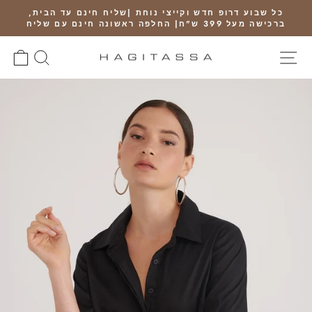
Ski
כל שבוע דרופ חדש וקייצי נוחת |שליח חינם עד הבית,
t
ברכישה מעל 399 ש"ח| החלפה ראשונה חינם עם שליח
Pause
conten
slideshow
SITE NAVIGATION
חיפוש
RT