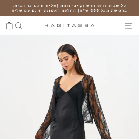
Ski
כל שבוע דרופ חדש וקייצי נוחת |שליח חינם עד הבית,
t
ברכישה מעל 399 ש"ח| החלפה ראשונה חינם עם שליח
Pause
conten
slideshow
SITE NAVIGATION
חיפוש
RT