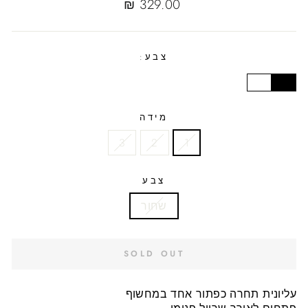
Regular
329.00 ₪
price
צבע:
מידה
3
2
1
צבע
שחור
SOLD OUT
עליונית תחרה כפתור אחד במחשוף