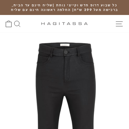
Ski
כל שבוע דרופ חדש וקייצי נוחת |שליח חינם עד הבית,
t
ברכישה מעל 399 ש"ח| החלפה ראשונה חינם עם שליח
Pause
conten
slideshow
SITE NAVIGATION
חיפוש
RT