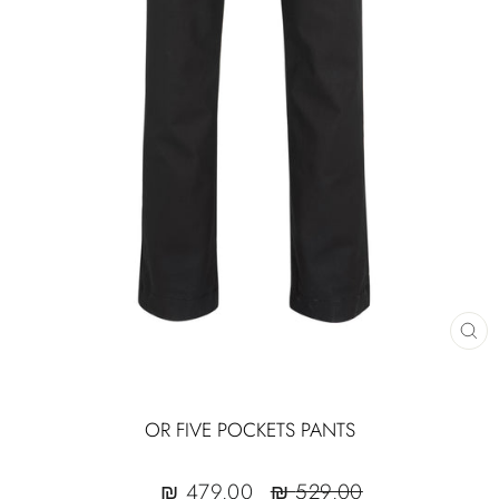
CLOSE
(ESC)
OR FIVE POCKETS PANTS
Sale
Regular
479.00 ₪
529.00 ₪
sale