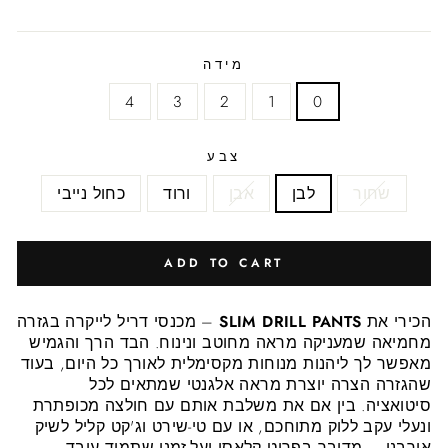
price
price
מידה
4
3
2
1
0
צבע
שחור
לבן
אבן
ורוד
כחול נייבי
ADD TO CART
הכירי את
SLIM DRILL PANTS
– מכנסי דריל לייקרה בגזרה
מחמיאה שמעניקה מראה מחוטב ונינוח. הבד הרך והגמיש
מאפשר לך ליהנות מנוחות מקסימלית לאורך כל היום, בעוד
שהגזרה הצרה יוצרת מראה אלגנטי שמתאים לכל
סיטואציה. בין אם את משלבת אותם עם חולצה מכופתרת
ונעלי עקב ללוק מתוחכם, או עם טי-שירט וג'קט קליל לשיק
אורבני – מדובר בפריט קלאסי ועל-זמני שתמיד עובד.