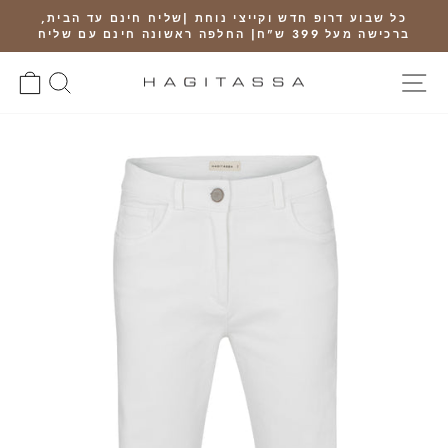
Ski
כל שבוע דרופ חדש וקייצי נוחת |שליח חינם עד הבית,
t
ברכישה מעל 399 ש"ח| החלפה ראשונה חינם עם שליח
Pause
conten
slideshow
SITE NAVIGATION
חיפוש
RT